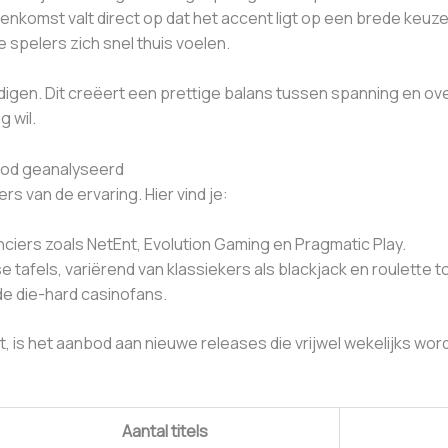
binnenkomst valt direct op dat het accent ligt op een brede ke
 spelers zich snel thuis voelen.
digen. Dit creëert een prettige balans tussen spanning en ov
g wil.
bod geanalyseerd
s van de ervaring. Hier vind je:
iers zoals NetEnt, Evolution Gaming en Pragmatic Play.
e tafels, variërend van klassiekers als blackjack en roulette
de die-hard casinofans.
 is het aanbod aan nieuwe releases die vrijwel wekelijks wor
Aantal titels