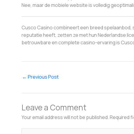
Nee, maar de mobiele website is volledig geoptimali
Cusco Casino combineert een breed spelaanbod, sne
reputatie heeft, zetten ze met hun Nederlandse lic
betrouwbare en complete casino-ervaring is Cusco
←
Previous Post
Leave a Comment
Your email address will not be published.
Required f
Type