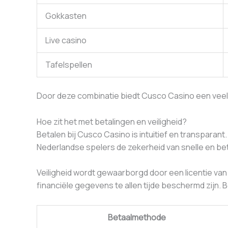
Gokkasten
Live casino
Tafelspellen
Door deze combinatie biedt Cusco Casino een veelz
Hoe zit het met betalingen en veiligheid?
Betalen bij Cusco Casino is intuitief en transparant
Nederlandse spelers de zekerheid van snelle en bet
Veiligheid wordt gewaarborgd door een licentie va
financiële gegevens te allen tijde beschermd zijn. 
Betaalmethode