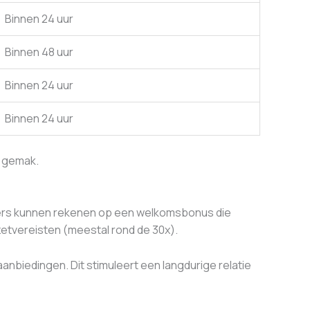
Binnen 24 uur
Binnen 48 uur
Binnen 24 uur
Binnen 24 uur
n gemak.
elers kunnen rekenen op een welkomsbonus die
zetvereisten (meestal rond de 30x).
nbiedingen. Dit stimuleert een langdurige relatie