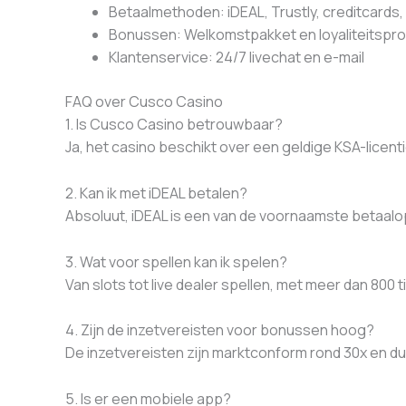
Betaalmethoden: iDEAL, Trustly, creditcards,
Bonussen: Welkomstpakket en loyaliteitsp
Klantenservice: 24/7 livechat en e-mail
FAQ over Cusco Casino
1. Is Cusco Casino betrouwbaar?
Ja, het casino beschikt over een geldige KSA-licen
2. Kan ik met iDEAL betalen?
Absoluut, iDEAL is een van de voornaamste betaalopt
3. Wat voor spellen kan ik spelen?
Van slots tot live dealer spellen, met meer dan 800 t
4. Zijn de inzetvereisten voor bonussen hoog?
De inzetvereisten zijn marktconform rond 30x en du
5. Is er een mobiele app?