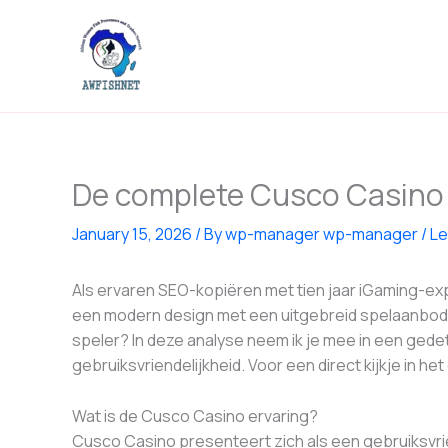
Skip
to
content
De complete Cusco Casino 
January 15, 2026
/ By
wp-manager wp-manager
/
Le
Als ervaren SEO-kopiëren met tien jaar iGaming-exp
een modern design met een uitgebreid spelaanbod e
speler? In deze analyse neem ik je mee in een gede
gebruiksvriendelijkheid. Voor een direct kijkje in het
Wat is de Cusco Casino ervaring?
Cusco Casino presenteert zich als een gebruiksvrien