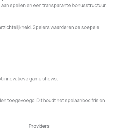
uze aan spellen en een transparante bonusstructuur.
erzichtelijkheid. Spelers waarderen de soepele
 tot innovatieve game shows.
den toegevoegd. Dit houdt het spelaanbod fris en
Providers