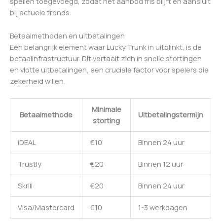
spellen toegevoegd, zodat het aanbod fris blijft en aansluit
bij actuele trends.
Betaalmethoden en uitbetalingen
Een belangrijk element waar Lucky Trunk in uitblinkt, is de
betaalinfrastructuur. Dit vertaalt zich in snelle stortingen
en vlotte uitbetalingen, een cruciale factor voor spelers die
zekerheid willen.
Minimale
Betaalmethode
Uitbetalingstermijn
storting
iDEAL
€10
Binnen 24 uur
Trustly
€20
Binnen 12 uur
Skrill
€20
Binnen 24 uur
Visa/Mastercard
€10
1-3 werkdagen