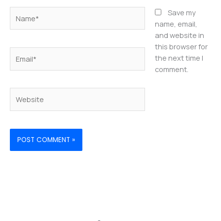
Name*
Save my
name, email,
and website in
this browser for
Email*
the next time I
comment.
Website