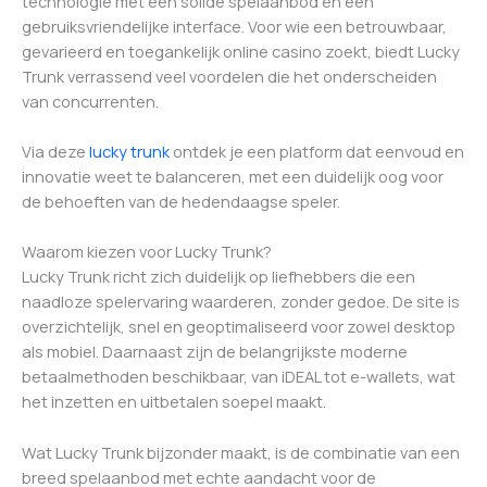
technologie met een solide spelaanbod en een
gebruiksvriendelijke interface. Voor wie een betrouwbaar,
gevarieerd en toegankelijk online casino zoekt, biedt Lucky
Trunk verrassend veel voordelen die het onderscheiden
van concurrenten.
Via deze
lucky trunk
ontdek je een platform dat eenvoud en
innovatie weet te balanceren, met een duidelijk oog voor
de behoeften van de hedendaagse speler.
Waarom kiezen voor Lucky Trunk?
Lucky Trunk richt zich duidelijk op liefhebbers die een
naadloze spelervaring waarderen, zonder gedoe. De site is
overzichtelijk, snel en geoptimaliseerd voor zowel desktop
als mobiel. Daarnaast zijn de belangrijkste moderne
betaalmethoden beschikbaar, van iDEAL tot e-wallets, wat
het inzetten en uitbetalen soepel maakt.
Wat Lucky Trunk bijzonder maakt, is de combinatie van een
breed spelaanbod met echte aandacht voor de