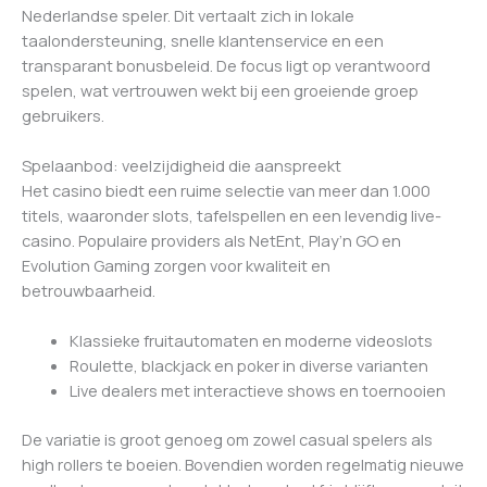
Nederlandse speler. Dit vertaalt zich in lokale
taalondersteuning, snelle klantenservice en een
transparant bonusbeleid. De focus ligt op verantwoord
spelen, wat vertrouwen wekt bij een groeiende groep
gebruikers.
Spelaanbod: veelzijdigheid die aanspreekt
Het casino biedt een ruime selectie van meer dan 1.000
titels, waaronder slots, tafelspellen en een levendig live-
casino. Populaire providers als NetEnt, Play’n GO en
Evolution Gaming zorgen voor kwaliteit en
betrouwbaarheid.
Klassieke fruitautomaten en moderne videoslots
Roulette, blackjack en poker in diverse varianten
Live dealers met interactieve shows en toernooien
De variatie is groot genoeg om zowel casual spelers als
high rollers te boeien. Bovendien worden regelmatig nieuwe