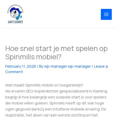
Skip
to
content
Hoe snel start je met spelen op
Spinmills mobiel?
February 11, 2026
/ By
wp-manager wp-manager
/
Leave a
Comment
Wat maakt Spinmills mobiel zo toegankelijk?
Als ervaren SEO-kopiërdichter gespecialiseerd in iGaming,
begrijp ik hoe belangrijk een soepele start is voor spelers
die mobiel willen gokken. Spinmills heeft op dit vlak hoge
ogen gegooid dankzij een intuïtieve mobiele ervaring. De
registratie, het doen van een eerste storting en het