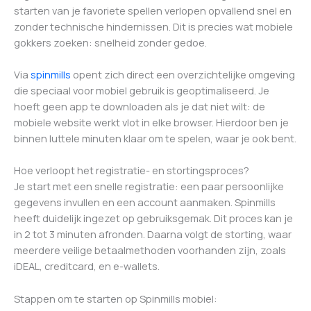
starten van je favoriete spellen verlopen opvallend snel en
zonder technische hindernissen. Dit is precies wat mobiele
gokkers zoeken: snelheid zonder gedoe.
Via
spinmills
opent zich direct een overzichtelijke omgeving
die speciaal voor mobiel gebruik is geoptimaliseerd. Je
hoeft geen app te downloaden als je dat niet wilt: de
mobiele website werkt vlot in elke browser. Hierdoor ben je
binnen luttele minuten klaar om te spelen, waar je ook bent.
Hoe verloopt het registratie- en stortingsproces?
Je start met een snelle registratie: een paar persoonlijke
gegevens invullen en een account aanmaken. Spinmills
heeft duidelijk ingezet op gebruiksgemak. Dit proces kan je
in 2 tot 3 minuten afronden. Daarna volgt de storting, waar
meerdere veilige betaalmethoden voorhanden zijn, zoals
iDEAL, creditcard, en e-wallets.
Stappen om te starten op Spinmills mobiel: