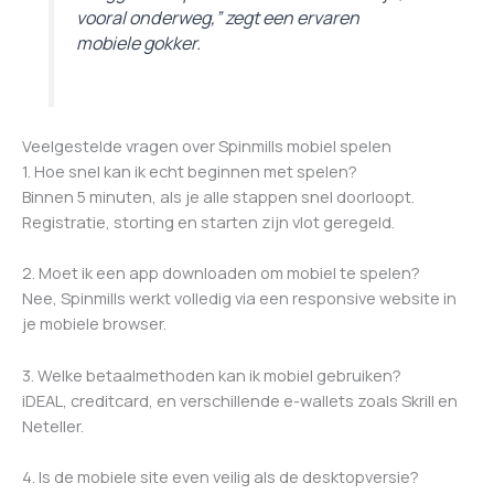
vooral onderweg,” zegt een ervaren
mobiele gokker.
Veelgestelde vragen over Spinmills mobiel spelen
1. Hoe snel kan ik echt beginnen met spelen?
Binnen 5 minuten, als je alle stappen snel doorloopt.
Registratie, storting en starten zijn vlot geregeld.
2. Moet ik een app downloaden om mobiel te spelen?
Nee, Spinmills werkt volledig via een responsive website in
je mobiele browser.
3. Welke betaalmethoden kan ik mobiel gebruiken?
iDEAL, creditcard, en verschillende e-wallets zoals Skrill en
Neteller.
4. Is de mobiele site even veilig als de desktopversie?