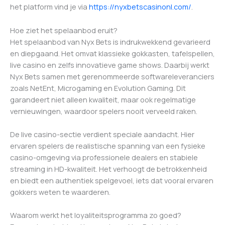
het platform vind je via
https://nyxbetscasinonl.com/
.
Hoe ziet het spelaanbod eruit?
Het spelaanbod van Nyx Bets is indrukwekkend gevarieerd
en diepgaand. Het omvat klassieke gokkasten, tafelspellen,
live casino en zelfs innovatieve game shows. Daarbij werkt
Nyx Bets samen met gerenommeerde softwareleveranciers
zoals NetEnt, Microgaming en Evolution Gaming. Dit
garandeert niet alleen kwaliteit, maar ook regelmatige
vernieuwingen, waardoor spelers nooit verveeld raken.
De live casino-sectie verdient speciale aandacht. Hier
ervaren spelers de realistische spanning van een fysieke
casino-omgeving via professionele dealers en stabiele
streaming in HD-kwaliteit. Het verhoogt de betrokkenheid
en biedt een authentiek spelgevoel, iets dat vooral ervaren
gokkers weten te waarderen.
Waarom werkt het loyaliteitsprogramma zo goed?