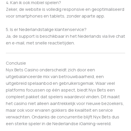
4. Kan ik ook mobiel spelen?
Zeker, de website is volledig responsive en geoptimaliseerd
voor smartphones en tablets, zonder aparte app.
5. Is er Nederlandstalige klantenservice?
Ja, de support is beschikbaar in het Nederlands via live chat
en e-mail, met snelle reactietijden.
Conclusie
Nyx Bets Casino onderscheidt zich door een
uitgebalanceerde mix van betrouwbaarheid, een
uitgebreid spelaanbod en gebruikersgemak. Waar veel
platforms focussen op één aspect, biedt Nyx Bets een
compleet pakket dat spelers waardevol vinden. Dit maakt
het casino niet alleen aantrekkelijk voor nieuwe bezoekers,
maar ook voor ervaren gokkers die kwaliteit en service
verwachten. Ondanks de concurrentie blijft Nyx Bets dus
een sterke speler in de Nederlandse iGaming-wereld.