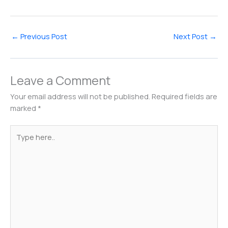
←
Previous Post
Next Post
→
Leave a Comment
Your email address will not be published.
Required fields are
marked
*
Type
here..