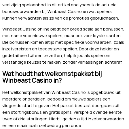
veelzijdig spelaanbod. In dit artikel analyseer ik de actuele
bonusvoorwaarden bij Winbeast Casino en wat spelers
kunnen verwachten als ze van de promoties gebruikmaken.
Winbeast Casino online biedt een breed scala aan bonussen,
met name voor nieuwe spelers, maar ook voor loyale klanten.
Die bonussen komen altijd met specifieke voorwaarden, zoals
inzetvereisten en toegestane spellen. Door deze helder en
gedetailleerd uiteen te zetten, help ik jou als speler om
verstandige keuzes te maken, zonder verrassingen achteraf.
Wat houdt het welkomstpakket bij
Winbeast Casino in?
Het welkomstpakket van Winbeast Casino is opgebouwd uit
meerdere onderdelen, bedoeld om nieuwe spelers een
vliegende start te geven. Het pakket bestaat doorgaans uit
een stortingsbonus en gratis spins, verspreid over de eerste
twee of drie stortingen. Hierbij gelden altijd inzetvoorwaarden
en een maximaal inzetbedrag per ronde.